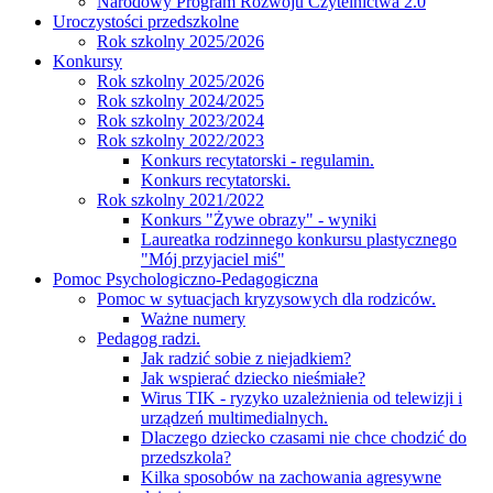
Narodowy Program Rozwoju Czytelnictwa 2.0
Uroczystości przedszkolne
Rok szkolny 2025/2026
Konkursy
Rok szkolny 2025/2026
Rok szkolny 2024/2025
Rok szkolny 2023/2024
Rok szkolny 2022/2023
Konkurs recytatorski - regulamin.
Konkurs recytatorski.
Rok szkolny 2021/2022
Konkurs "Żywe obrazy" - wyniki
Laureatka rodzinnego konkursu plastycznego
"Mój przyjaciel miś"
Pomoc Psychologiczno-Pedagogiczna
Pomoc w sytuacjach kryzysowych dla rodziców.
Ważne numery
Pedagog radzi.
Jak radzić sobie z niejadkiem?
Jak wspierać dziecko nieśmiałe?
Wirus TIK - ryzyko uzależnienia od telewizji i
urządzeń multimedialnych.
Dlaczego dziecko czasami nie chce chodzić do
przedszkola?
Kilka sposobów na zachowania agresywne