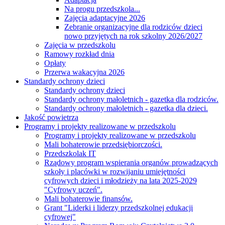
Na progu przedszkola...
Zajęcia adaptacyjne 2026
Zebranie organizacyjne dla rodziców dzieci
nowo przyjętych na rok szkolny 2026/2027
Zajęcia w przedszkolu
Ramowy rozkład dnia
Opłaty
Przerwa wakacyjna 2026
Standardy ochrony dzieci
Standardy ochrony dzieci
Standardy ochrony małoletnich - gazetka dla rodziców.
Standardy ochrony małoletnich - gazetka dla dzieci.
Jakość powietrza
Programy i projekty realizowane w przedszkolu
Programy i projekty realizowane w przedszkolu
Mali bohaterowie przedsiębiorczości.
Przedszkolak IT
Rządowy program wspierania organów prowadzących
szkoły i placówki w rozwijaniu umiejętności
cyfrowych dzieci i młodzieży na lata 2025-2029
"Cyfrowy uczeń".
Mali bohaterowie finansów.
Grant "Liderki i liderzy przedszkolnej edukacji
cyfrowej"