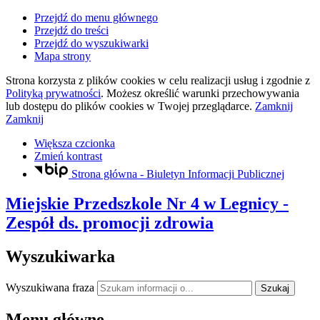
Przejdź do menu głównego
Przejdź do treści
Przejdź do wyszukiwarki
Mapa strony
Strona korzysta z plików
cookies
w celu realizacji usług i zgodnie z
Polityką prywatności
. Możesz określić warunki przechowywania
lub dostępu do plików
cookies
w Twojej przeglądarce.
Zamknij
Zamknij
Większa czcionka
Zmień kontrast
Strona główna - Biuletyn Informacji Publicznej
Miejskie Przedszkole Nr 4
w Legnicy
-
Zespół ds. promocji zdrowia
Wyszukiwarka
Wyszukiwana fraza
Szukaj
Menu główne