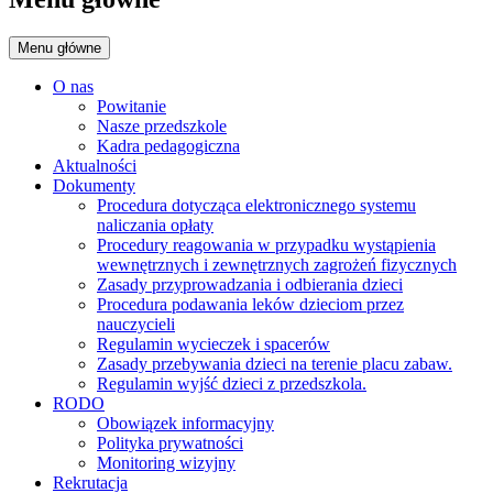
Menu główne
O nas
Powitanie
Nasze przedszkole
Kadra pedagogiczna
Aktualności
Dokumenty
Procedura dotycząca elektronicznego systemu
naliczania opłaty
Procedury reagowania w przypadku wystąpienia
wewnętrznych i zewnętrznych zagrożeń fizycznych
Zasady przyprowadzania i odbierania dzieci
Procedura podawania leków dzieciom przez
nauczycieli
Regulamin wycieczek i spacerów
Zasady przebywania dzieci na terenie placu zabaw.
Regulamin wyjść dzieci z przedszkola.
RODO
Obowiązek informacyjny
Polityka prywatności
Monitoring wizyjny
Rekrutacja