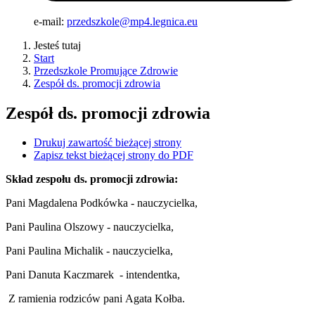
e-mail:
przedszkole@mp4.legnica.eu
Jesteś tutaj
Start
Przedszkole Promujące Zdrowie
Zespół ds. promocji zdrowia
Zespół ds. promocji zdrowia
Drukuj zawartość bieżącej strony
Zapisz tekst bieżącej strony do PDF
Skład zespołu ds. promocji zdrowia:
Pani Magdalena Podkówka - nauczycielka,
Pani Paulina Olszowy - nauczycielka,
Pani Paulina Michalik - nauczycielka,
Pani Danuta Kaczmarek - intendentka,
Z ramienia rodziców pani
Agata Kołba.