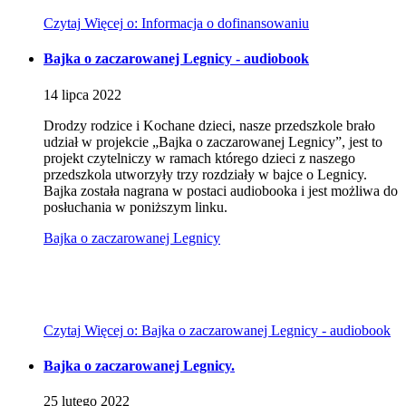
Czytaj
Więcej
o: Informacja o dofinansowaniu
Bajka o zaczarowanej Legnicy - audiobook
14
lipca
2022
Drodzy rodzice i Kochane dzieci, nasze przedszkole brało
udział w projekcie „Bajka o zaczarowanej Legnicy”, jest to
projekt czytelniczy w ramach którego dzieci z naszego
przedszkola utworzyły trzy rozdziały w bajce o Legnicy.
Bajka została nagrana w postaci audiobooka i jest możliwa do
posłuchania w poniższym linku.
Bajka o zaczarowanej Legnicy
Czytaj
Więcej
o: Bajka o zaczarowanej Legnicy - audiobook
Bajka o zaczarowanej Legnicy.
25
lutego
2022