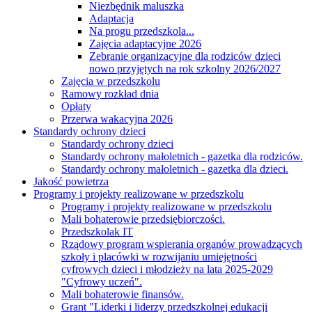
Niezbędnik maluszka
Adaptacja
Na progu przedszkola...
Zajęcia adaptacyjne 2026
Zebranie organizacyjne dla rodziców dzieci
nowo przyjętych na rok szkolny 2026/2027
Zajęcia w przedszkolu
Ramowy rozkład dnia
Opłaty
Przerwa wakacyjna 2026
Standardy ochrony dzieci
Standardy ochrony dzieci
Standardy ochrony małoletnich - gazetka dla rodziców.
Standardy ochrony małoletnich - gazetka dla dzieci.
Jakość powietrza
Programy i projekty realizowane w przedszkolu
Programy i projekty realizowane w przedszkolu
Mali bohaterowie przedsiębiorczości.
Przedszkolak IT
Rządowy program wspierania organów prowadzących
szkoły i placówki w rozwijaniu umiejętności
cyfrowych dzieci i młodzieży na lata 2025-2029
"Cyfrowy uczeń".
Mali bohaterowie finansów.
Grant "Liderki i liderzy przedszkolnej edukacji