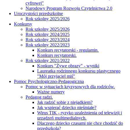
cyfrowej"
Narodowy Program Rozwoju Czytelnictwa 2.0
Uroczystości przedszkolne
Rok szkolny 2025/2026
Konkursy
Rok szkolny 2025/2026
Rok szkolny 2024/2025
Rok szkolny 2023/2024
Rok szkolny 2022/2023
Konkurs recytatorski - regulamin.
Konkurs recytatorski.
Rok szkolny 2021/2022
Konkurs "Żywe obrazy" - wyniki
Laureatka rodzinnego konkursu plastycznego
"Mój przyjaciel miś"
Pomoc Psychologiczno-Pedagogiczna
Pomoc w sytuacjach kryzysowych dla rodziców.
Ważne numery
Pedagog radzi.
Jak radzić sobie z niejadkiem?
Jak wspierać dziecko nieśmiałe?
Wirus TIK - ryzyko uzależnienia od telewizji i
urządzeń multimedialnych.
Dlaczego dziecko czasami nie chce chodzić do
przedszkola?