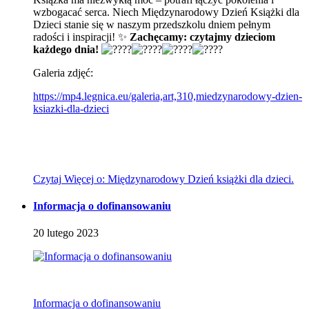
wzbogacać serca. Niech Międzynarodowy Dzień Książki dla
Dzieci stanie się w naszym przedszkolu dniem pełnym
radości i inspiracji! ✨
Zachęcamy: czytajmy dzieciom
każdego dnia!
Galeria zdjęć:
https://mp4.legnica.eu/galeria,art,310,miedzynarodowy-dzien-
ksiazki-dla-dzieci
Czytaj
Więcej
o: Międzynarodowy Dzień książki dla dzieci.
Informacja o dofinansowaniu
20
lutego
2023
Informacja o dofinansowaniu