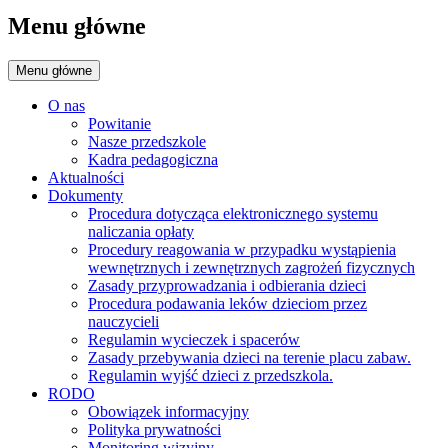
Menu główne
Menu główne
O nas
Powitanie
Nasze przedszkole
Kadra pedagogiczna
Aktualności
Dokumenty
Procedura dotycząca elektronicznego systemu
naliczania opłaty
Procedury reagowania w przypadku wystąpienia
wewnętrznych i zewnętrznych zagrożeń fizycznych
Zasady przyprowadzania i odbierania dzieci
Procedura podawania leków dzieciom przez
nauczycieli
Regulamin wycieczek i spacerów
Zasady przebywania dzieci na terenie placu zabaw.
Regulamin wyjść dzieci z przedszkola.
RODO
Obowiązek informacyjny
Polityka prywatności
Monitoring wizyjny