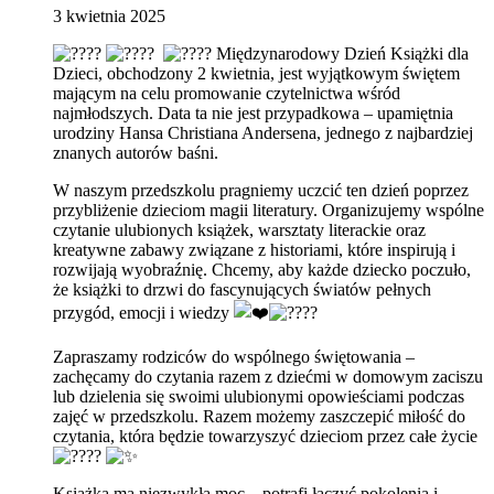
3
kwietnia
2025
Międzynarodowy Dzień Książki dla
Dzieci, obchodzony 2 kwietnia, jest wyjątkowym świętem
mającym na celu promowanie czytelnictwa wśród
najmłodszych. Data ta nie jest przypadkowa – upamiętnia
urodziny Hansa Christiana Andersena, jednego z najbardziej
znanych autorów baśni.
W naszym przedszkolu pragniemy uczcić ten dzień poprzez
przybliżenie dzieciom magii literatury. Organizujemy wspólne
czytanie ulubionych książek, warsztaty literackie oraz
kreatywne zabawy związane z historiami, które inspirują i
rozwijają wyobraźnię. Chcemy, aby każde dziecko poczuło,
że książki to drzwi do fascynujących światów pełnych
przygód, emocji i wiedzy
Zapraszamy rodziców do wspólnego świętowania –
zachęcamy do czytania razem z dziećmi w domowym zaciszu
lub dzielenia się swoimi ulubionymi opowieściami podczas
zajęć w przedszkolu. Razem możemy zaszczepić miłość do
czytania, która będzie towarzyszyć dzieciom przez całe życie
Książka ma niezwykłą moc – potrafi łączyć pokolenia i